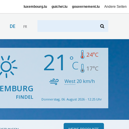
luxembourg.lu
guichet.lu
gouvernement.lu
Andere Seiten
DE
FR
21
24
°C
17
°C
West
20
km/h
XEMBURG
FINDEL
Donnerstag, 06. August 2026 - 12:25 Uhr
MEINE PRODUKTE