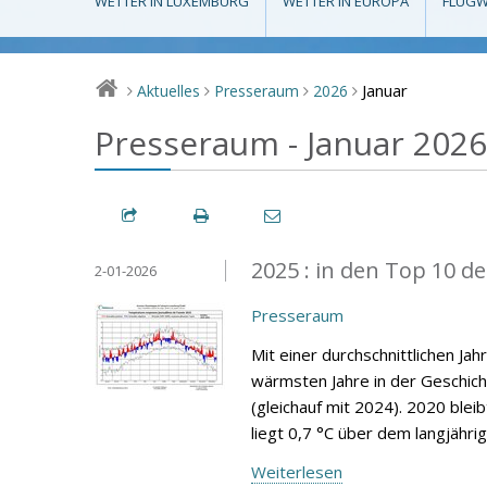
WETTER IN LUXEMBURG
WETTER IN EUROPA
FLUGW
Januar
Aktuelles
Presseraum
2026
>
>
>
>
Presseraum - Januar 2026
2025 : in den Top 10 d
2-01-2026
Presseraum
Mit einer durchschnittlichen Ja
wärmsten Jahre in der Geschic
(gleichauf mit 2024). 2020 blei
liegt 0,7 °C über dem langjähri
Weiterlesen