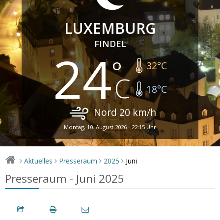
LUXEMBURG
FINDEL
24
32
°C
18
°C
Nord
20
km/h
Montag, 10. August 2026 - 22:15 Uhr
Juni
Aktuelles
Presseraum
2025
>
>
>
>
Presseraum - Juni 2025