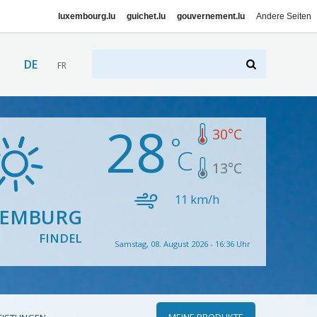
luxembourg.lu
guichet.lu
gouvernement.lu
Andere Seiten
DE
FR
28
30
°C
13
°C
11
km/h
XEMBURG
FINDEL
Samstag, 08. August 2026 - 16:36 Uhr
MEINE PRODUKTE