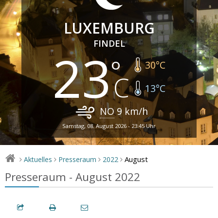
LUXEMBURG
FINDEL
23
30
°C
13
°C
NO
9
km/h
Samstag, 08. August 2026 - 23:45 Uhr
August
Aktuelles
Presseraum
2022
>
>
>
>
Presseraum - August 2022