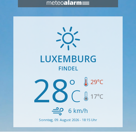
LUXEMBURG
FINDEL
28
29
°C
17
°C
6
km/h
Sonntag, 09. August 2026 - 18:15 Uhr