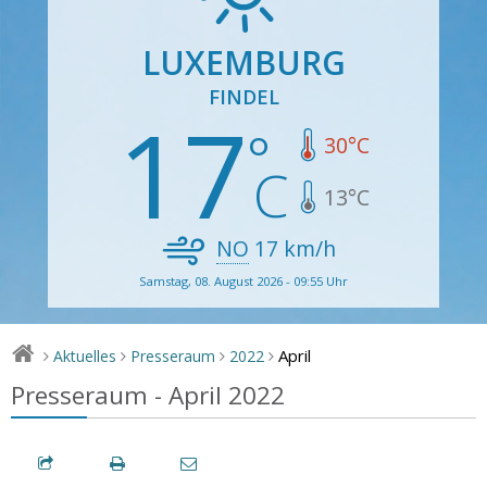
LUXEMBURG
FINDEL
17
30
°C
13
°C
NO
17
km/h
Samstag, 08. August 2026 - 09:55 Uhr
April
Aktuelles
Presseraum
2022
>
>
>
>
Presseraum - April 2022