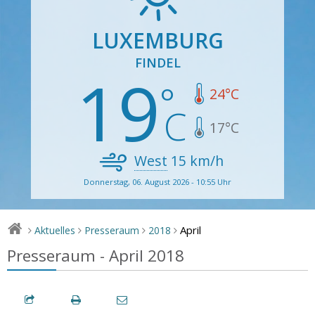
LUXEMBURG
FINDEL
19
24
°C
17
°C
West
15
km/h
Donnerstag, 06. August 2026 - 10:55 Uhr
April
Aktuelles
Presseraum
2018
>
>
>
>
Presseraum - April 2018