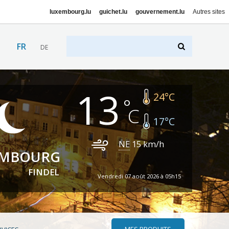
luxembourg.lu
guichet.lu
gouvernement.lu
Autres sites
FR
DE
13
24
°C
17
°C
NE
15
km/h
EMBOURG
FINDEL
Vendredi 07 août 2026 à 05h15
MES PRODUITS