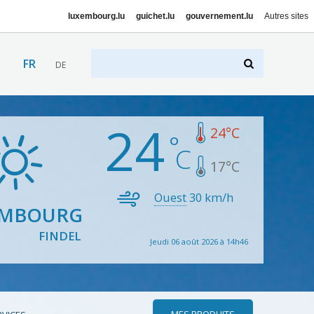
luxembourg.lu
guichet.lu
gouvernement.lu
Autres sites
FR
DE
24
24
°C
17
°C
Ouest
30
km/h
EMBOURG
FINDEL
Jeudi 06 août 2026 à 14h46
MES PRODUITS