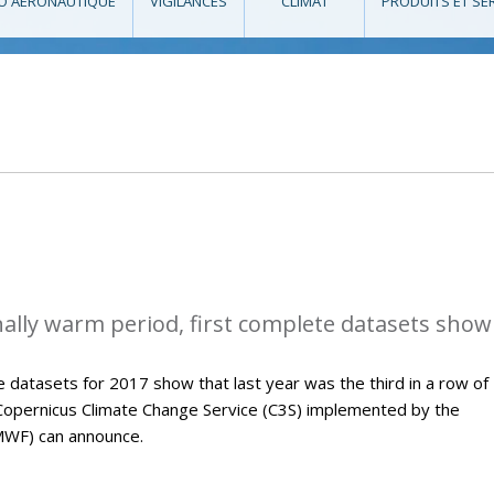
O AÉRONAUTIQUE
VIGILANCES
CLIMAT
PRODUITS ET SE
ally warm period, first complete datasets show
 datasets for 2017 show that last year was the third in a row of
Copernicus Climate Change Service (C3S) implemented by the
WF) can announce.