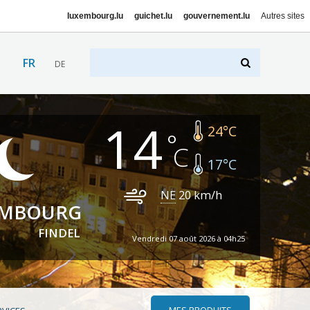
luxembourg.lu
guichet.lu
gouvernement.lu
Autres sites
FR
DE
14
24
°C
17
°C
NE
20
km/h
EMBOURG
FINDEL
Vendredi 07 août 2026 à 04h25
MES PRODUITS