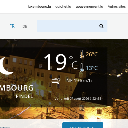
luxembourg.lu
guichet.lu
gouvernement.lu
Autres sites
FR
DE
19
26
°C
13
°C
NE
19
km/h
EMBOURG
FINDEL
Vendredi 07 août 2026 à 22h55
MES PRODUITS