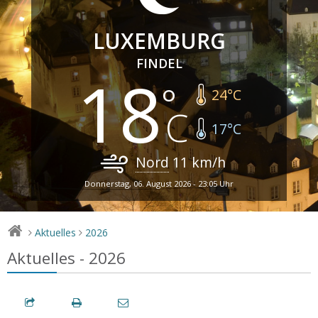
LUXEMBURG
FINDEL
18
24
°C
17
°C
Nord
11
km/h
Donnerstag, 06. August 2026 - 23:05 Uhr
Aktuelles
2026
>
>
Aktuelles - 2026