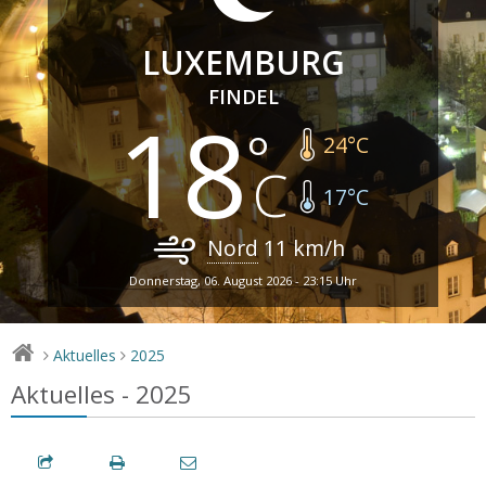
LUXEMBURG
FINDEL
18
24
°C
17
°C
Nord
11
km/h
Donnerstag, 06. August 2026 - 23:15 Uhr
Aktuelles
2025
>
>
Aktuelles - 2025