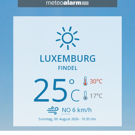
LUXEMBURG
FINDEL
25
30
°C
17
°C
NO
6
km/h
Sonntag, 09. August 2026 - 10:35 Uhr