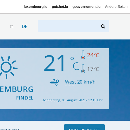
luxembourg.lu
guichet.lu
gouvernement.lu
Andere Seiten
DE
FR
21
24
°C
17
°C
West
20
km/h
XEMBURG
FINDEL
Donnerstag, 06. August 2026 - 12:15 Uhr
MEINE PRODUKTE