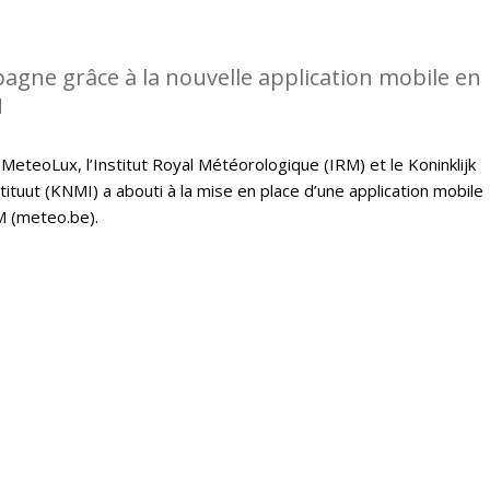
gne grâce à la nouvelle application mobile en
M
 MeteoLux, l’Institut Royal Météorologique (IRM) et le Koninklijk
tuut (KNMI) a abouti à la mise en place d’une application mobile
M (meteo.be).