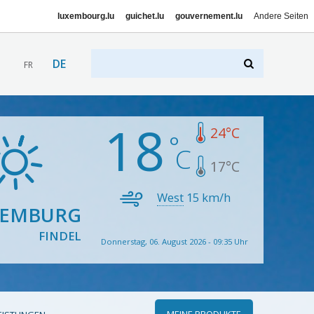
luxembourg.lu
guichet.lu
gouvernement.lu
Andere Seiten
DE
FR
18
24
°C
17
°C
West
15
km/h
XEMBURG
FINDEL
Donnerstag, 06. August 2026 - 09:35 Uhr
MEINE PRODUKTE