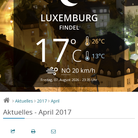
LUXEMBURG
FINDEL
17
26
°C
13
°C
NO
20
km/h
Freitag, 07. August 2026 - 23:35 Uhr
Aktuelles
2017
April
>
>
>
Aktuelles - April 2017