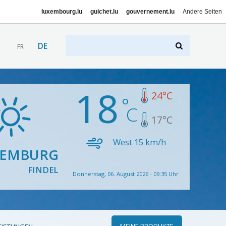
luxembourg.lu
guichet.lu
gouvernement.lu
Andere Seiten
DE
FR
18
24
°C
17
°C
West
15
km/h
XEMBURG
FINDEL
Donnerstag, 06. August 2026 - 09:35 Uhr
MEINE PRODUKTE