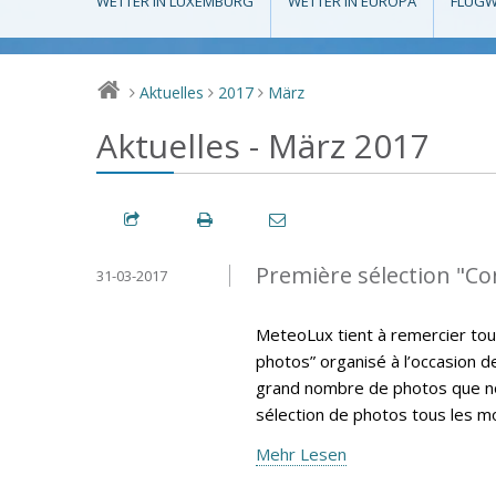
WETTER IN LUXEMBURG
WETTER IN EUROPA
FLUGW
Aktuelles
2017
März
>
>
>
Aktuelles - März 2017
Première sélection "C
31-03-2017
MeteoLux tient à remercier tou
photos” organisé à l’occasion 
grand nombre de photos que nou
sélection de photos tous les m
Mehr Lesen