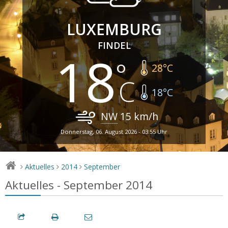
LUXEMBURG
FINDEL
18
28
°C
18
°C
NW
15
km/h
Donnerstag, 06. August 2026 - 03:55 Uhr
Aktuelles
2014
September
>
>
>
Aktuelles - September 2014