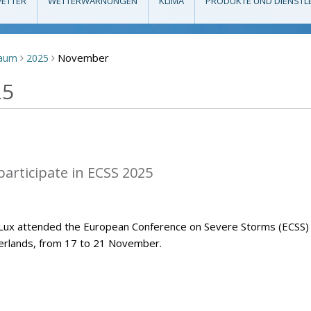
ETTER
WETTERWARNUNGEN
KLIMA
PRODUKTE UND DIENSTL
November
raum
2025
>
>
25
articipate in ECSS 2025
Lux attended the European Conference on Severe Storms (ECSS)
herlands, from 17 to 21 November.