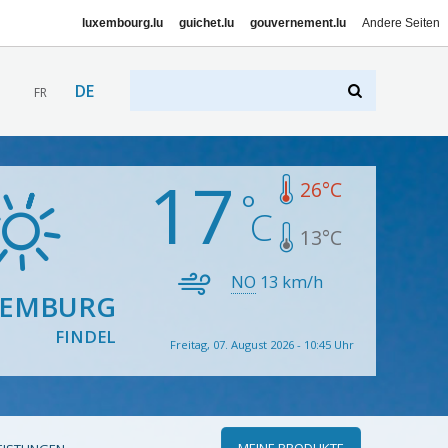
luxembourg.lu
guichet.lu
gouvernement.lu
Andere Seiten
DE
FR
17
26
°C
13
°C
NO
13
km/h
XEMBURG
FINDEL
Freitag, 07. August 2026 - 10:45 Uhr
MEINE PRODUKTE