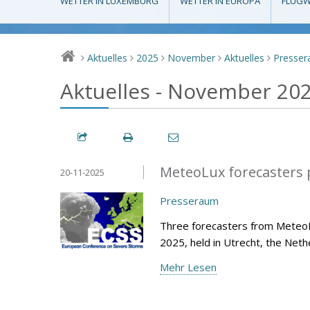
WETTER IN LUXEMBURG
WETTER IN EUROPA
FLUGW
Aktuelles
2025
November
Aktuelles
Presse
>
>
>
>
>
Aktuelles - November 20
MeteoLux forecasters p
20-11-2025
Presseraum
Three forecasters from Meteo
2025, held in Utrecht, the Net
Mehr Lesen