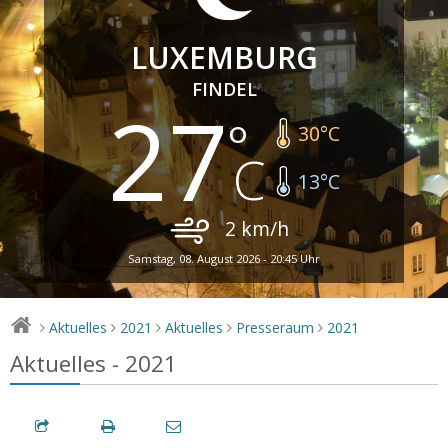
LUXEMBURG
FINDEL
27
30
°C
13
°C
2
km/h
Samstag, 08. August 2026 - 20:45 Uhr
Aktuelles
2021
Aktuelles
Presseraum
2021
>
>
>
>
>
Aktuelles - 2021