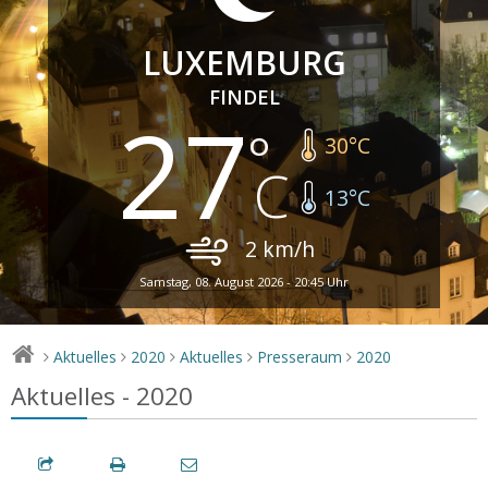
LUXEMBURG
FINDEL
27
30
°C
13
°C
2
km/h
Samstag, 08. August 2026 - 20:45 Uhr
Aktuelles
2020
Aktuelles
Presseraum
2020
>
>
>
>
>
Aktuelles - 2020