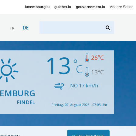
luxembourg.lu
guichet.lu
gouvernement.lu
Andere Seiten
DE
FR
13
26
°C
13
°C
NO
17
km/h
XEMBURG
FINDEL
Freitag, 07. August 2026 - 07:05 Uhr
MEINE PRODUKTE