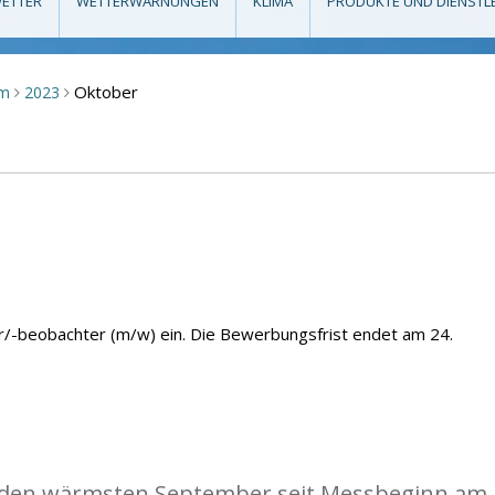
ETTER
WETTERWARNUNGEN
KLIMA
PRODUKTE UND DIENSTL
Oktober
um
2023
>
>
r/-beobachter (m/w) ein. Die Bewerbungsfrist endet am 24.
 den wärmsten September seit Messbeginn am