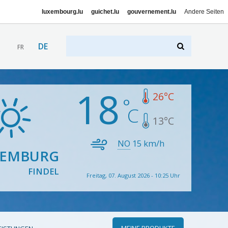
luxembourg.lu
guichet.lu
gouvernement.lu
Andere Seiten
DE
FR
18
26
°C
13
°C
NO
15
km/h
XEMBURG
FINDEL
Freitag, 07. August 2026 - 10:25 Uhr
MEINE PRODUKTE