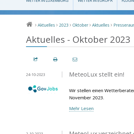
WETTER IN LUXEMBURG
WETTER IN EUROPA
FLUGW
Aktuelles
2023
Oktober
Aktuelles
Pressera
>
>
>
>
>
Aktuelles - Oktober 2023
MeteoLux stellt ein!
24-10-2023
Wir stellen einen Wetterberate
November 2023.
Mehr Lesen
MeteoLux verzeichnet
2-10-2023