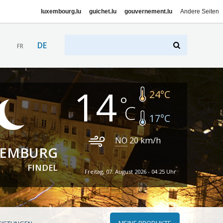
luxembourg.lu
guichet.lu
gouvernement.lu
Andere Seiten
DE
FR
14
24
°C
17
°C
NO
20
km/h
XEMBURG
FINDEL
Freitag, 07. August 2026 - 04:25 Uhr
MEINE PRODUKTE