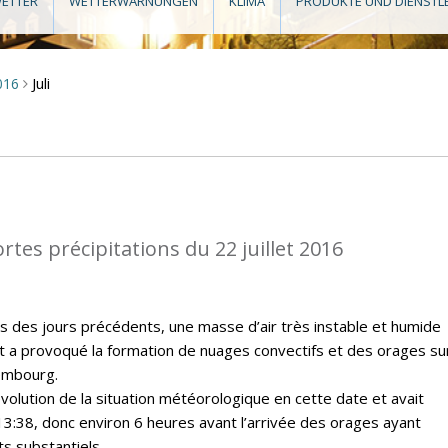
ETTER
WETTERWARNUNGEN
KLIMA
PRODUKTE UND DIENSTL
Juli
016
>
rtes précipitations du 22 juillet 2016
rs des jours précédents, une masse d’air très instable et humide
t a provoqué la formation de nuages convectifs et des orages sur
embourg.
évolution de la situation météorologique en cette date et avait
13:38, donc environ 6 heures avant l’arrivée des orages ayant
s substantiels.