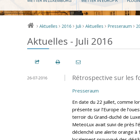
WETTER IN LUXEMBURG
WETTER IN EUROPA
FLUGW
Aktuelles
2016
Juli
Aktuelles
Presseraum
2
>
>
>
>
>
>
Aktuelles - Juli 2016
Rétrospective sur les fo
26-07-2016
Presseraum
En date du 22 juillet, comme lo
présente sur l’Europe de l’oues
terroir du Grand-duché de Lux
MeteoLux avait suivi de près l’
déclenché une alerte orange à 
localement provoqué des dégât