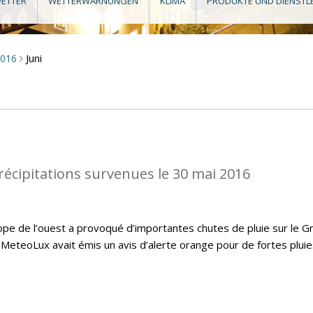
ETTER
WETTERWARNUNGEN
KLIMA
PRODUKTE UND DIENSTL
Juni
2016
>
récipitations survenues le 30 mai 2016
ope de l’ouest a provoqué d’importantes chutes de pluie sur le G
MeteoLux avait émis un avis d’alerte orange pour de fortes pluie