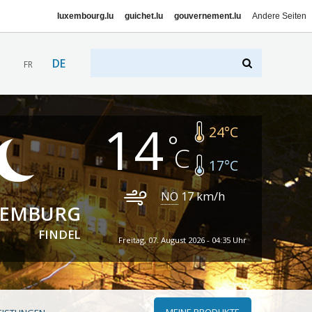
luxembourg.lu
guichet.lu
gouvernement.lu
Andere Seiten
DE
FR
14
24
°C
17
°C
NO
17
km/h
XEMBURG
FINDEL
Freitag, 07. August 2026 - 04:35 Uhr
MEINE PRODUKTE