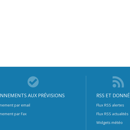
NNEMENTS AUX PRÉVISIONS
RSS ET DONNÉ
nement par email
Flux RSS alertes
nement par Fax
Flux RSS actualités
Widgets météo