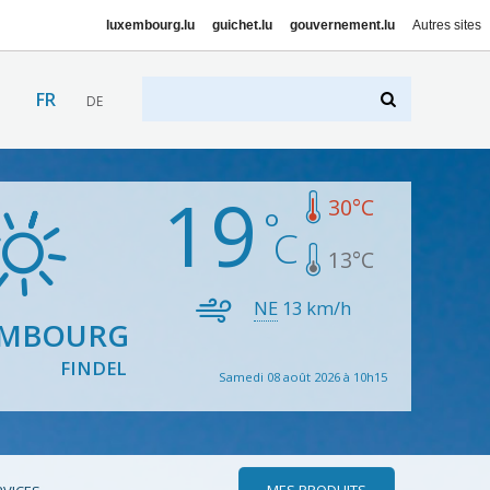
luxembourg.lu
guichet.lu
gouvernement.lu
Autres sites
FR
DE
19
30
°C
13
°C
NE
13
km/h
EMBOURG
FINDEL
Samedi 08 août 2026 à 10h15
MES PRODUITS