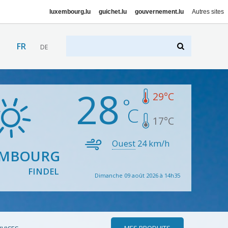
luxembourg.lu
guichet.lu
gouvernement.lu
Autres sites
FR
DE
28
29
°C
17
°C
Ouest
24
km/h
EMBOURG
FINDEL
Dimanche 09 août 2026 à 14h35
MES PRODUITS