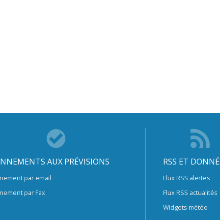
NNEMENTS AUX PRÉVISIONS
RSS ET DONNÉ
nement par email
Flux RSS alertes
nement par Fax
Flux RSS actualités
Widgets météo