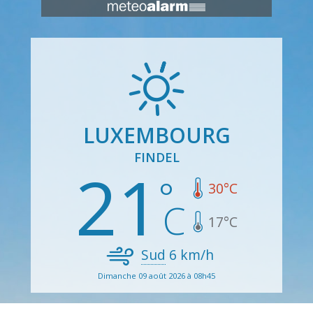
LUXEMBOURG
FINDEL
21
30
°C
17
°C
Sud
6
km/h
Dimanche 09 août 2026 à 08h45