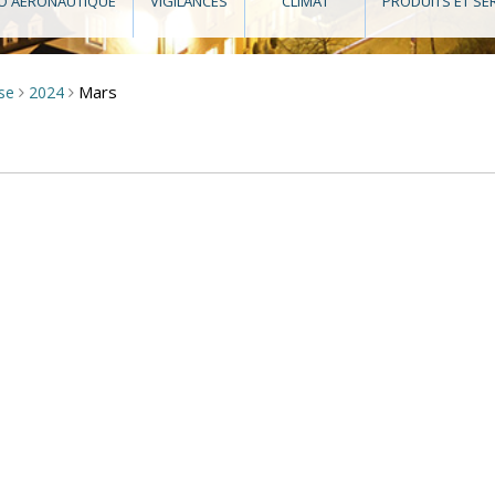
O AÉRONAUTIQUE
VIGILANCES
CLIMAT
PRODUITS ET SE
Mars
sse
2024
>
>