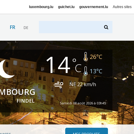
luxembourg.lu
guichet.lu
gouvernement.lu
Autres sites
FR
DE
14
26
°C
13
°C
NE
22
km/h
EMBOURG
FINDEL
Samedi 08 août 2026 à 03h45
MES PRODUITS