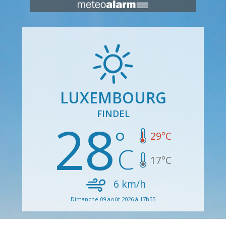
LUXEMBOURG
FINDEL
28
29
°C
17
°C
6
km/h
Dimanche 09 août 2026 à 17h55