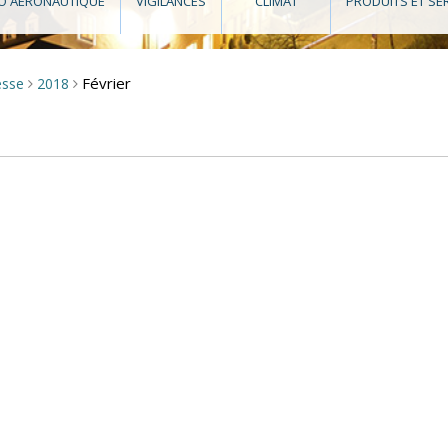
O AÉRONAUTIQUE
VIGILANCES
CLIMAT
PRODUITS ET SE
Février
esse
2018
>
>