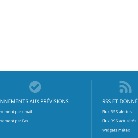
NNEMENTS AUX PRÉVISIONS
RSS ET DONNÉ
nement par email
Flux RSS alertes
nement par Fax
Flux RSS actualités
Widgets météo