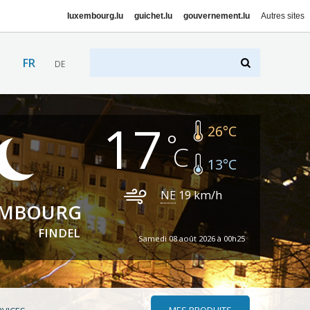
luxembourg.lu
guichet.lu
gouvernement.lu
Autres sites
FR
DE
17
26
°C
13
°C
NE
19
km/h
EMBOURG
FINDEL
Samedi 08 août 2026 à 00h25
MES PRODUITS