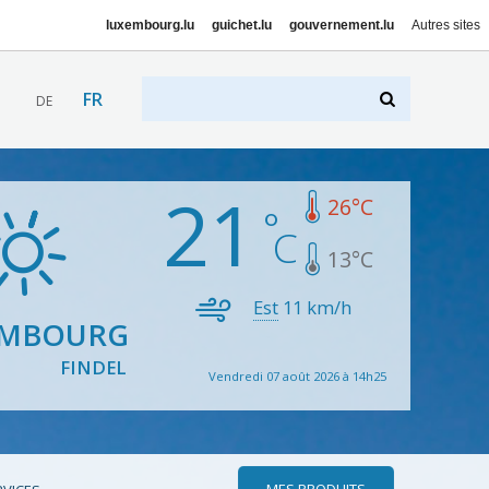
luxembourg.lu
guichet.lu
gouvernement.lu
Autres sites
FR
DE
21
26
°C
13
°C
Est
11
km/h
EMBOURG
FINDEL
Vendredi 07 août 2026 à 14h25
MES PRODUITS