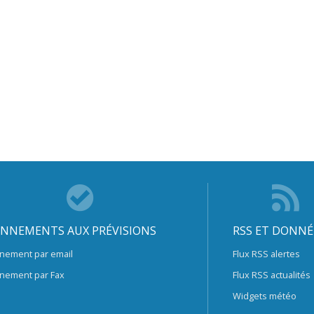
NNEMENTS AUX PRÉVISIONS
RSS ET DONNÉ
nement par email
Flux RSS alertes
nement par Fax
Flux RSS actualités
Widgets météo