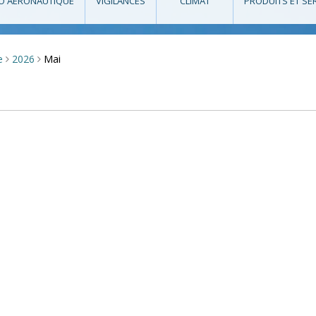
O AÉRONAUTIQUE
VIGILANCES
CLIMAT
PRODUITS ET SE
Mai
e
2026
>
>