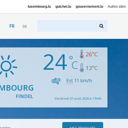
luxembourg.lu
guichet.lu
gouvernement.lu
Autres sites
FR
DE
24
26
°C
13
°C
Est
11
km/h
EMBOURG
FINDEL
Vendredi 07 août 2026 à 17h45
MES PRODUITS