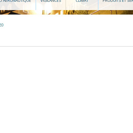
O AÉRONAUTIQUE
VIGILANCES
CLIMAT
PRODUITS ET SE
20