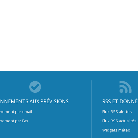
NNEMENTS AUX PRÉVISIONS
RSS ET DONNÉ
nement par email
Flux RSS alertes
nement par Fax
Flux RSS actualités
Widgets météo