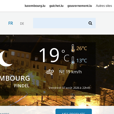
luxembourg.lu
guichet.lu
gouvernement.lu
Autres sites
FR
DE
19
26
°C
13
°C
NE
19
km/h
EMBOURG
FINDEL
Vendredi 07 août 2026 à 22h45
MES PRODUITS