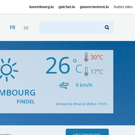
luxembourg.lu
guichet.lu
gouvernement.lu
Autres sites
FR
DE
26
30
°C
17
°C
6
km/h
EMBOURG
FINDEL
Dimanche 09 août 2026 à 11h15
MES PRODUITS