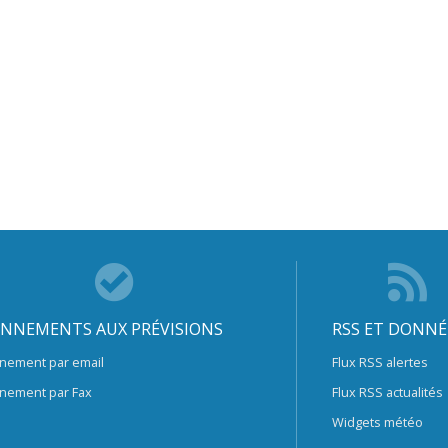
NNEMENTS AUX PRÉVISIONS
RSS ET DONNÉ
nement par email
Flux RSS alertes
nement par Fax
Flux RSS actualités
Widgets météo