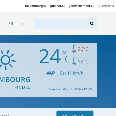
luxembourg.lu
guichet.lu
gouvernement.lu
Autres sites
FR
DE
24
26
°C
13
°C
Est
11
km/h
EMBOURG
FINDEL
Vendredi 07 août 2026 à 17h45
MES PRODUITS