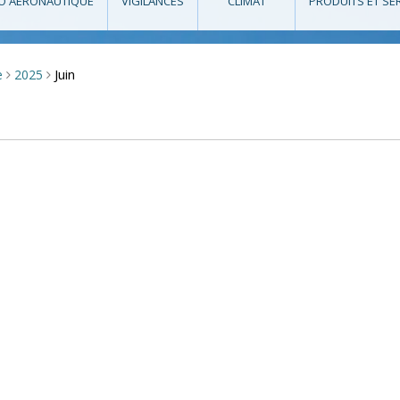
O AÉRONAUTIQUE
VIGILANCES
CLIMAT
PRODUITS ET SE
Juin
e
2025
>
>