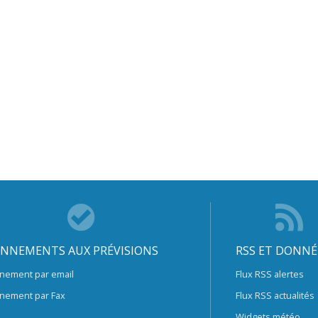
NNEMENTS AUX PRÉVISIONS
RSS ET DONNÉ
nement par email
Flux RSS alertes
nement par Fax
Flux RSS actualités
Widgets météo