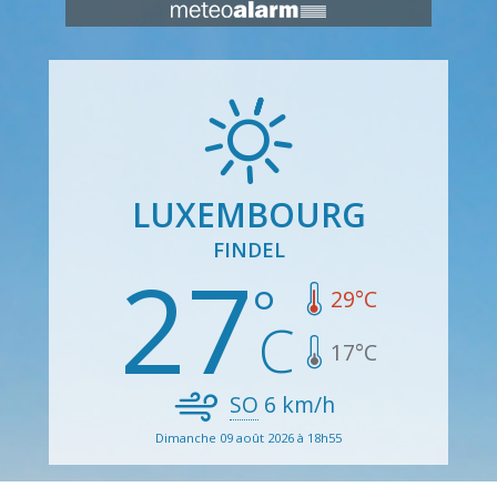
LUXEMBOURG
FINDEL
27
29
°C
17
°C
SO
6
km/h
Dimanche 09 août 2026 à 18h55