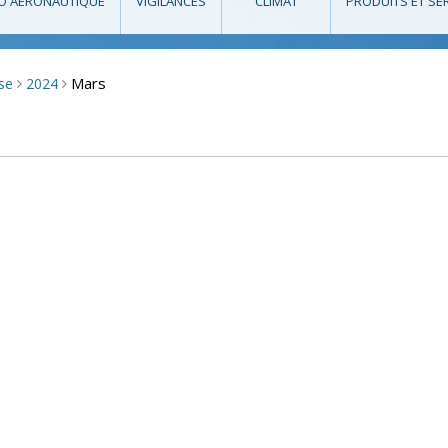
O AÉRONAUTIQUE
VIGILANCES
CLIMAT
PRODUITS ET SE
Mars
sse
2024
>
>