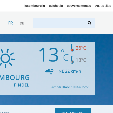
luxembourg.lu
guichet.lu
gouvernement.lu
Autres sites
FR
DE
13
26
°C
13
°C
NE
22
km/h
EMBOURG
FINDEL
Samedi 08 août 2026 à 05h55
MES PRODUITS