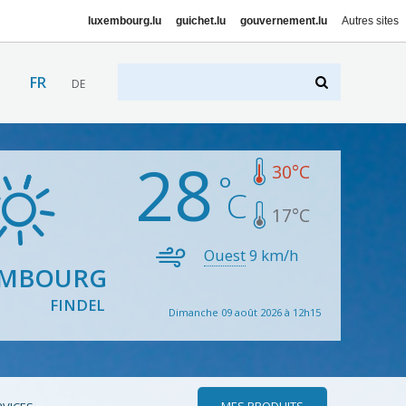
luxembourg.lu
guichet.lu
gouvernement.lu
Autres sites
FR
DE
28
30
°C
17
°C
Ouest
9
km/h
EMBOURG
FINDEL
Dimanche 09 août 2026 à 12h15
MES PRODUITS