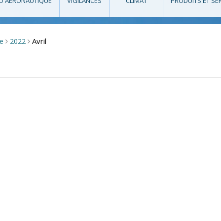
O AÉRONAUTIQUE
VIGILANCES
CLIMAT
PRODUITS ET SE
Avril
se
2022
>
>