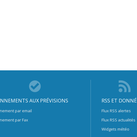
NNEMENTS AUX PRÉVISIONS
RSS ET DONNÉ
nement par email
Flux RSS alertes
nement par Fax
Flux RSS actualités
Widgets météo