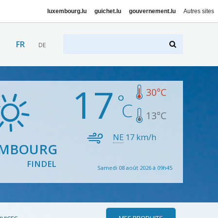
luxembourg.lu
guichet.lu
gouvernement.lu
Autres sites
FR
DE
17
30
°C
13
°C
NE
17
km/h
EMBOURG
FINDEL
Samedi 08 août 2026 à 09h45
MES PRODUITS