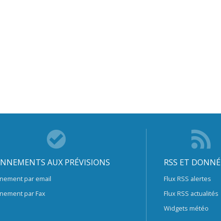
NNEMENTS AUX PRÉVISIONS
RSS ET DONNÉ
nement par email
Flux RSS alertes
nement par Fax
Flux RSS actualités
Widgets météo