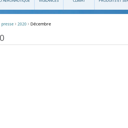
O AÉRONAUTIQUE
VIGILANCES
CLIMAT
PRODUITS ET SE
Décembre
e presse
2020
>
>
0