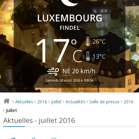
LUXEMBOURG
FINDEL
17
26
°C
13
°C
NE
20
km/h
Samedi 08 août 2026 à 00h56
Aktuelles
2016
Juillet
Actualités
Salle de presse
2016
>
>
>
>
>
>
Juillet
>
Aktuelles - juillet 2016