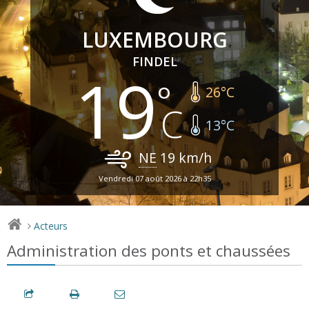
LUXEMBOURG
FINDEL
19
26
°C
13
°C
NE
19
km/h
Vendredi 07 août 2026 à 22h35
Acteurs
>
Administration des ponts et chaussées