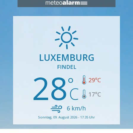
LUXEMBURG
FINDEL
28
29
°C
17
°C
6
km/h
Sonntag, 09. August 2026 - 17:35 Uhr