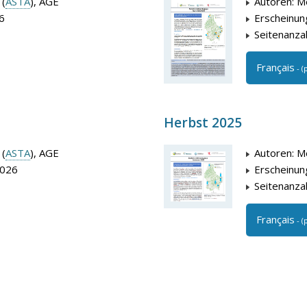
 (
ASTA
), AGE
Autoren: M
6
Erscheinun
Seitenanzah
Français
- (
Herbst 2025
 (
ASTA
), AGE
Autoren: M
2026
Erscheinun
Seitenanzah
Français
- (