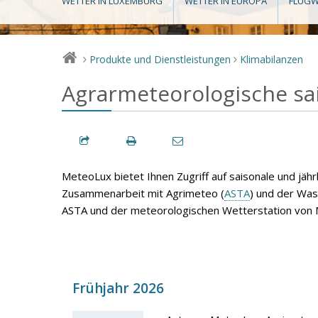
WETTER IN LUXEMBURG
WETTER IN EUROPA
FLUGW
Produkte und Dienstleistungen
Klimabilanzen
>
>
Agrarmeteorologische sai
MeteoLux bietet Ihnen Zugriff auf saisonale und jäh
Zusammenarbeit mit Agrimeteo (
ASTA
) und der Wa
ASTA und der meteorologischen Wetterstation von M
Frühjahr 2026