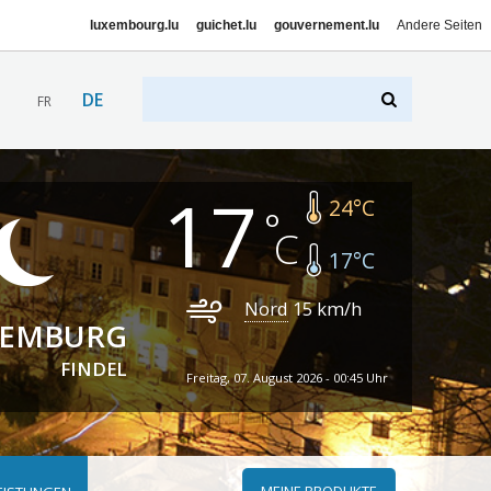
luxembourg.lu
guichet.lu
gouvernement.lu
Andere Seiten
DE
FR
17
24
°C
17
°C
Nord
15
km/h
XEMBURG
FINDEL
Freitag, 07. August 2026 - 00:45 Uhr
MEINE PRODUKTE