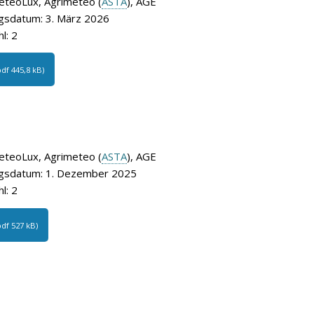
eteoLux, Agrimeteo (
ASTA
), AGE
gsdatum: 3. März 2026
l: 2
pdf 445,8 kB)
eteoLux, Agrimeteo (
ASTA
), AGE
gsdatum: 1. Dezember 2025
l: 2
pdf 527 kB)