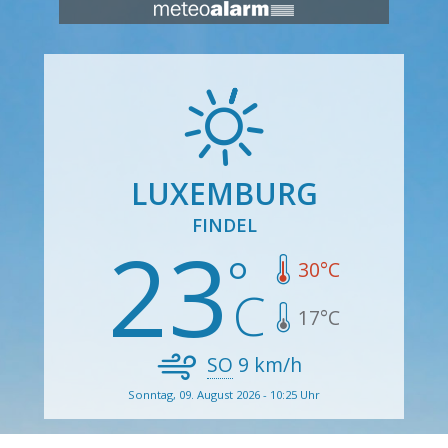
LUXEMBURG
FINDEL
23
30
°C
17
°C
SO
9
km/h
Sonntag, 09. August 2026 - 10:25 Uhr