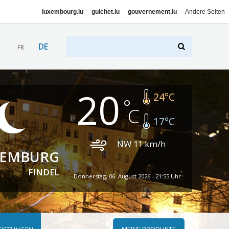
luxembourg.lu
guichet.lu
gouvernement.lu
Andere Seiten
DE
FR
20
24
°C
17
°C
NW
11
km/h
XEMBURG
FINDEL
Donnerstag, 06. August 2026 - 21:55 Uhr
MEINE PRODUKTE