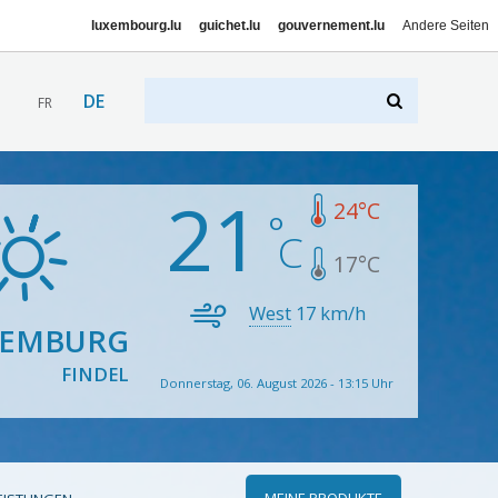
luxembourg.lu
guichet.lu
gouvernement.lu
Andere Seiten
DE
FR
21
24
°C
17
°C
West
17
km/h
XEMBURG
FINDEL
Donnerstag, 06. August 2026 - 13:15 Uhr
MEINE PRODUKTE