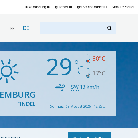
luxembourg.lu
guichet.lu
gouvernement.lu
Andere Seiten
DE
FR
29
30
°C
17
°C
SW
13
km/h
XEMBURG
FINDEL
Sonntag, 09. August 2026 - 12:35 Uhr
MEINE PRODUKTE