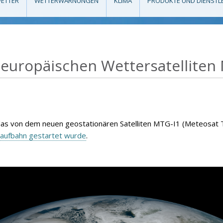
ETTER
WETTERWARNUNGEN
KLIMA
PRODUKTE UND DIENSTL
 europäischen Wettersatelliten 
 das von dem neuen geostationären Satelliten MTG-I1 (Meteosat
laufbahn gestartet wurde
.