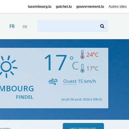
luxembourg.lu
guichet.lu
gouvernement.lu
Autres sites
FR
DE
17
24
°C
17
°C
Ouest
15
km/h
EMBOURG
FINDEL
Jeudi 06 août 2026 à 09h25
MES PRODUITS